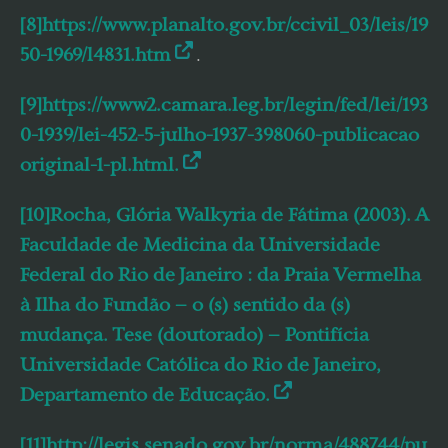
[8]https://www.planalto.gov.br/ccivil_03/leis/19
50-1969/l4831.htm
.
[9]https://www2.camara.leg.br/legin/fed/lei/193
0-1939/lei-452-5-julho-1937-398060-publicacao
original-1-pl.html.
[10]Rocha, Glória Walkyria de Fátima (2003). A
Faculdade de Medicina da Universidade
Federal do Rio de Janeiro : da Praia Vermelha
à Ilha do Fundão – o (s) sentido da (s)
mudança. Tese (doutorado) – Pontifícia
Universidade Católica do Rio de Janeiro,
Departamento de Educação.
[11]http://legis.senado.gov.br/norma/488744/pu