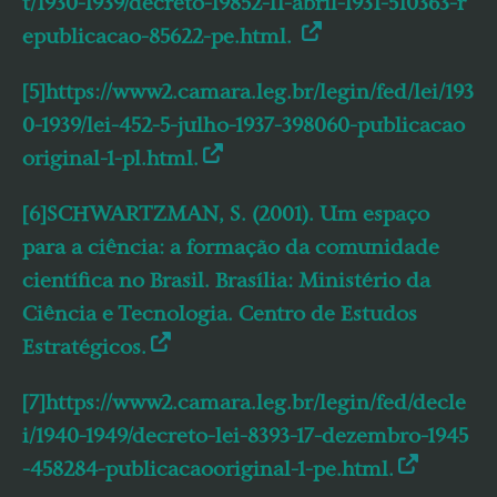
t/1930-1939/decreto-19852-11-abril-1931-510363-r
epublicacao-85622-pe.html.
[5]https://www2.camara.leg.br/legin/fed/lei/193
0-1939/lei-452-5-julho-1937-398060-publicacao
original-1-pl.html.
[6]SCHWARTZMAN, S. (2001). Um espaço
para a ciência: a formação da comunidade
científica no Brasil. Brasília: Ministério da
Ciência e Tecnologia. Centro de Estudos
Estratégicos.
[7]https://www2.camara.leg.br/legin/fed/decle
i/1940-1949/decreto-lei-8393-17-dezembro-1945
-458284-publicacaooriginal-1-pe.html.