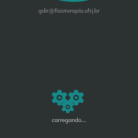
gdir@fisioterapia.ufrj.br
carregando....