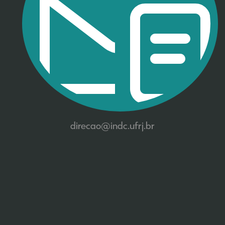
direcao@indc.ufrj.br