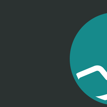
2
2285-
2205