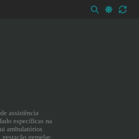
de assistência
idado específicas na
sui ambulatórios
s, gestação gemelar,