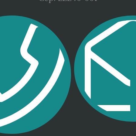
225-7102
direcao@me.
7935 R: 207
matesc@me.u
-9064 (FAX)