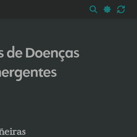
s de Doenças
mergentes
ñeiras