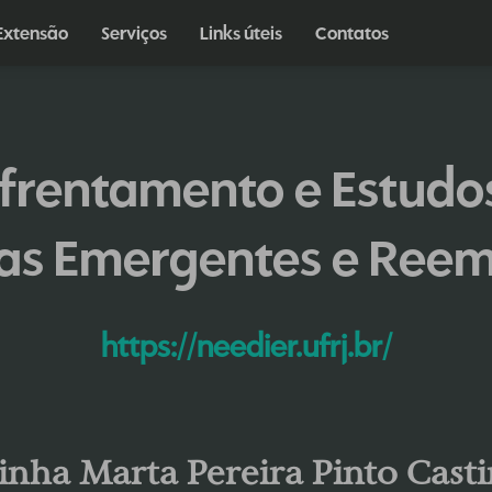
Extensão
Serviços
Links úteis
Contatos
nfrentamento e Estudo
sas Emergentes e Ree
https://needier.ufrj.br/
inha Marta Pereira Pinto Casti